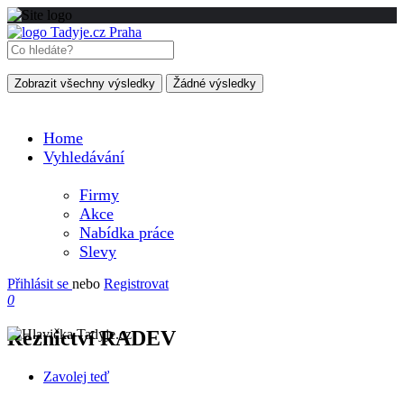
Zobrazit všechny výsledky
Žádné výsledky
Home
Vyhledávání
Firmy
Akce
Nabídka práce
Slevy
Přihlásit se
nebo
Registrovat
0
Řeznictví RADEV
Zavolej teď